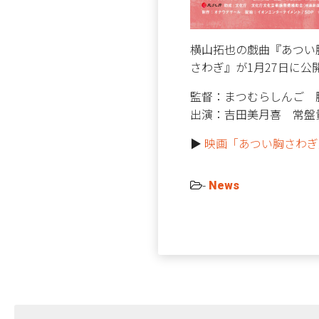
横山拓也の戯曲『あつい胸
さわぎ』が1月27日に公
監督：まつむらしんご 
出演：吉田美月喜 常盤貴
▶︎
映画「あつい胸さわぎ
-
News