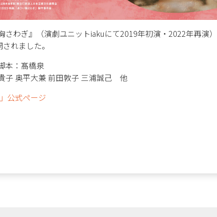
さわぎ』（演劇ユニットiakuにて2019年初演・2022年再
開されました。
脚本：髙橋泉
子 奥平大兼 前田敦子 三浦誠己 他
」公式ページ