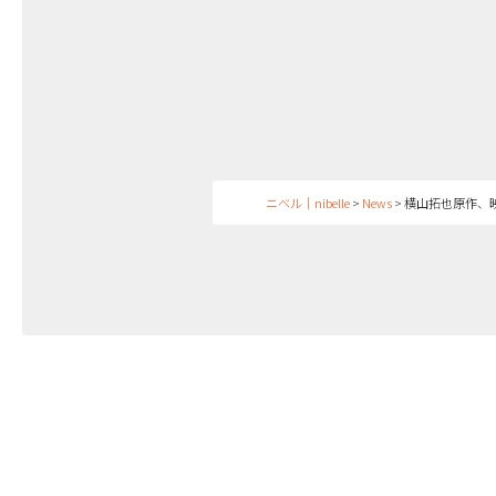
ニベル｜nibelle
>
News
>
横山拓也原作、