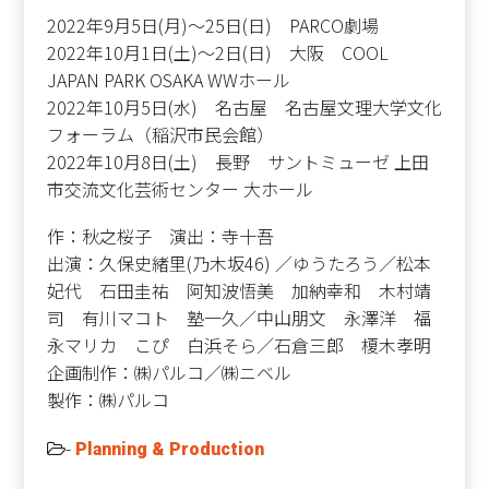
2022年9月5日(月)～25日(日) PARCO劇場
2022年10月1日(土)～2日(日) 大阪 COOL
JAPAN PARK OSAKA WWホール
2022年10月5日(水) 名古屋 名古屋文理大学文化
フォーラム（稲沢市民会館）
2022年10月8日(土) 長野 サントミューゼ 上田
市交流文化芸術センター 大ホール
作：秋之桜子 演出：寺十吾
出演：久保史緒里(乃木坂46) ／ゆうたろう／松本
妃代 石田圭祐 阿知波悟美 加納幸和 木村靖
司 有川マコト 塾一久／中山朋文 永澤洋 福
永マリカ こぴ 白浜そら／石倉三郎 榎木孝明
企画制作：㈱パルコ／㈱ニベル
製作：㈱パルコ
-
Planning & Production