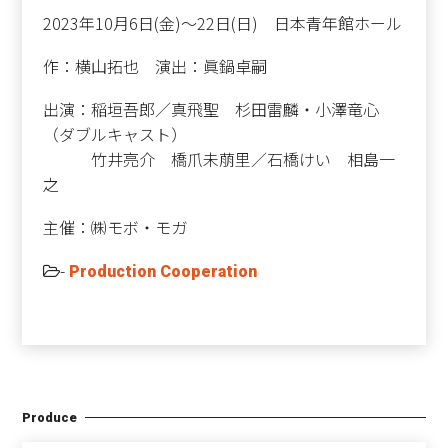
2023年10月6日(金)～22日(日) 日本青年館ホール
作：横山拓也 演出：眞鍋卓嗣
出演：稲垣吾郎／真飛聖 杉田雷麟・小澤竜心
（ダブルキャスト）
竹井亮介 橋爪未萠里／石橋けい 相島一
之
主催：㈱モボ・モガ
-
Production Cooperation
Produce