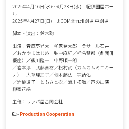
2025年4月16日(水)～4月23日(水) 紀伊國屋ホー
ル
2025年4月27日(日) J:COM北九州劇場 中劇場
脚本・演出：鈴木聡
出演：春風亭昇太 柳家喬太郎 ラサール石井
／おかやまはじめ 弘中麻紀／椎名慧都（劇団俳
優座）／熊川隆一 中野順一朗
／岩本淳 武藤直樹／松村武（カムカムミニキー
ナ） 大草理乙子／俵木藤汰 宇納佑
／岩橋道子 ともさと衣／浦川拓海／声の出演
柳家花緑
主催：ラッパ屋合同会社
-
Production Cooperation