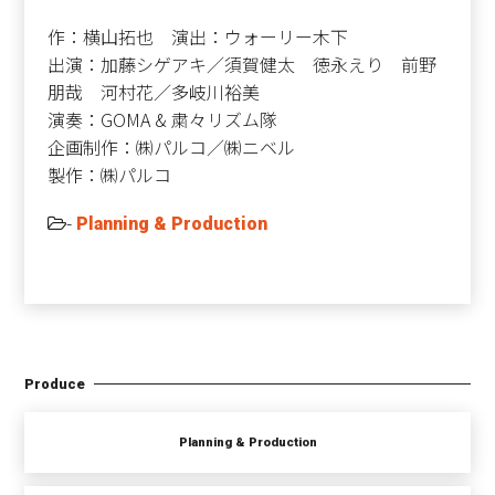
作：横山拓也 演出：ウォーリー木下
出演：加藤シゲアキ／須賀健太 徳永えり 前野
朋哉 河村花／多岐川裕美
演奏：GOMA & 粛々リズム隊
企画制作：㈱パルコ／㈱ニベル
製作：㈱パルコ
-
Planning & Production
Produce
Planning & Production