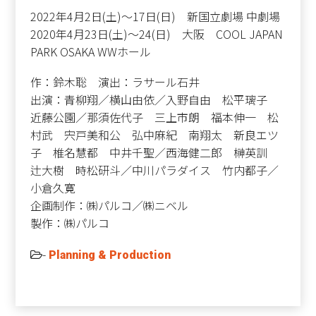
2022年4月2日(土)～17日(日) 新国立劇場 中劇場
2020年4月23日(土)～24(日) 大阪 COOL JAPAN
PARK OSAKA WWホール
作：鈴木聡 演出：ラサール石井
出演：青柳翔／横山由依／入野自由 松平璃子
近藤公園／那須佐代子 三上市朗 福本伸一 松
村武 宍戸美和公 弘中麻紀 南翔太 新良エツ
子 椎名慧都 中井千聖／西海健二郎 榊英訓
辻大樹 時松研斗／中川パラダイス 竹内都子／
小倉久寛
企画制作：㈱パルコ／㈱ニベル
製作：㈱パルコ
-
Planning & Production